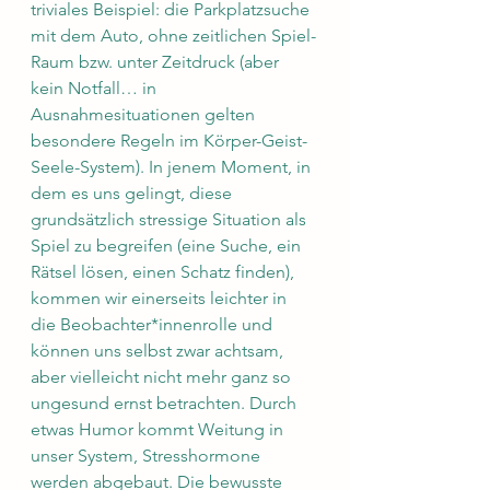
triviales Beispiel: die Parkplatzsuche 
mit dem Auto, ohne zeitlichen Spiel-
Raum bzw. unter Zeitdruck (aber 
kein Notfall… in 
Ausnahmesituationen gelten 
besondere Regeln im Körper-Geist-
Seele-System). In jenem Moment, in 
dem es uns gelingt, diese 
grundsätzlich stressige Situation als 
Spiel zu begreifen (eine Suche, ein 
Rätsel lösen, einen Schatz finden), 
kommen wir einerseits leichter in 
die Beobachter*innenrolle und 
können uns selbst zwar achtsam, 
aber vielleicht nicht mehr ganz so 
ungesund ernst betrachten. Durch 
etwas Humor kommt Weitung in 
unser System, Stresshormone 
werden abgebaut. Die bewusste 