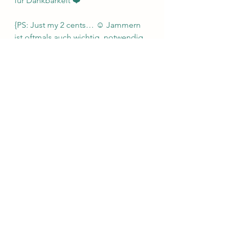
für Dankbarkeit ❤️
{PS: Just my 2 cents… ☺️ Jammern 
ist oftmals auch wichtig, notwendig 
und gesund in gewissen Dosen. Uns 
geht es hier um ungesunde, 
unbewusste Automatismen, nicht 
um spontanes, menschliches sich 
Äußern, welches eben auch die 
Form von jammern, sich 
beschweren usw. annehmen darf.}
#dankbarkeit
#jammern
#bewusstsein
Blog