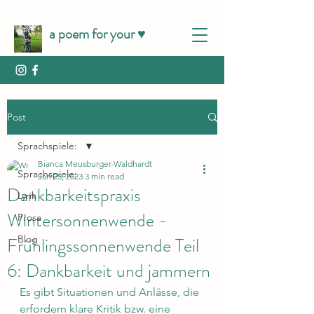
a poem for your ♥️
Post
Sprachspiele:
Bianca Meusburger-Waldhardt
Sprachspiele:
Jan 25, 2023
3 min read
Dankbarkeitspraxis
Lyrik
Wintersonnenwende -
Prosa
Frühlingssonnenwende Teil
Blog
6: Dankbarkeit und jammern
Es gibt Situationen und Anlässe, die 
erfordern klare Kritik bzw. eine 