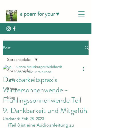
a poem for your ♥️
Post
Sprachspiele:
Bianca Meusburger-Waldhardt
Sprachspiele:
Feb 15, 2023
2 min read
Dankbarkeitspraxis
Lyrik
Wintersonnenwende -
Prosa
Frühlingssonnenwende Teil
Blog
9: Dankbarkeit und Mitgefühl
Updated:
Feb 28, 2023
{Teil 8 ist eine Audioanleitung zu 