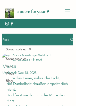
a poem for your ♥️
Post
Sprachspiele:
Bianca Meusburger-Waldhardt
Sprachspiele:
Jan 22, 2023
1 min read
Vesta
Lyrik
Updated:
Dec 18, 2023
Prosa
Hüte das Feuer, nähre das Licht,
Blog
die Dunkelheit draußen ergreift dich 
nicht.
Und fasst sie doch in der Mitte dein 
Herz,