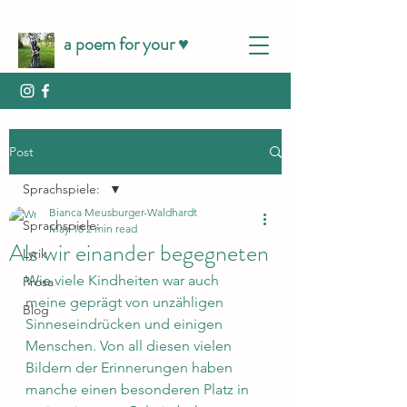
a poem for your ♥️
Post
Sprachspiele:
Bianca Meusburger-Waldhardt
Sprachspiele:
May 18
2 min read
Als wir einander begegneten
Lyrik
Wie viele Kindheiten war auch 
Prosa
meine geprägt von unzähligen 
Blog
Sinneseindrücken und einigen 
Menschen. Von all diesen vielen 
Bildern der Erinnerungen haben 
manche einen besonderen Platz in 